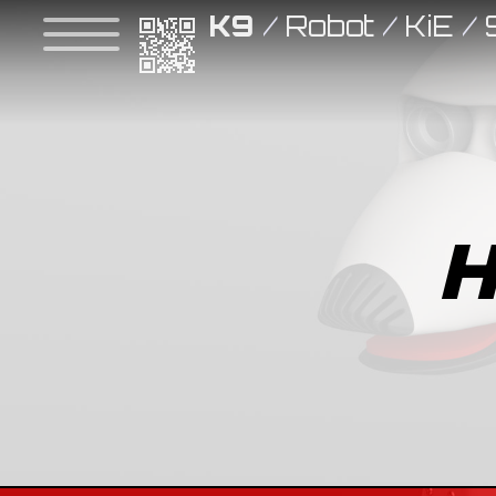
K9
/
Robot
/
KiE
/
H